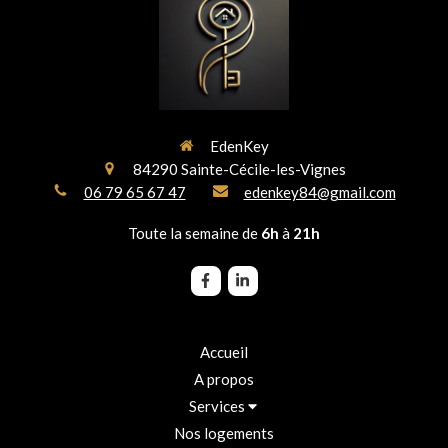
EdenKey
84290
Sainte-Cécile-les-Vignes
06 79 65 67 47
edenkey84@gmail.com
Toute la semaine de
6h
à
21h
Accueil
A propos
Services
Nos logements