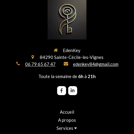
EdenKey
84290
Sainte-Cécile-les-Vignes
06 79 65 67 47
edenkey84@gmail.com
Toute la semaine de
6h
à
21h
Accueil
A propos
Services